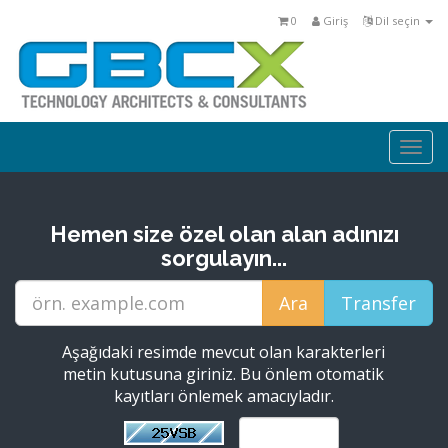
0
Giriş
Dil seçin
Togg
navi
Hemen size özel olan alan adınızı
sorgulayın...
Aşağıdaki resimde mevcut olan karakterleri
metin kutusuna giriniz. Bu önlem otomatik
kayıtları önlemek amacıyladır.