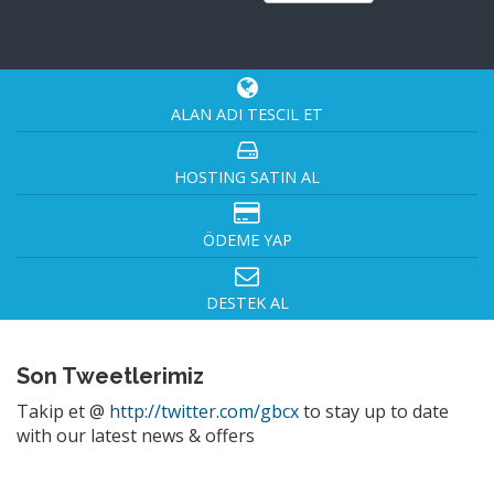
ALAN ADI TESCIL ET
HOSTING SATIN AL
ÖDEME YAP
DESTEK AL
Son Tweetlerimiz
Takip et @
http://twitter.com/gbcx
to stay up to date
with our latest news & offers