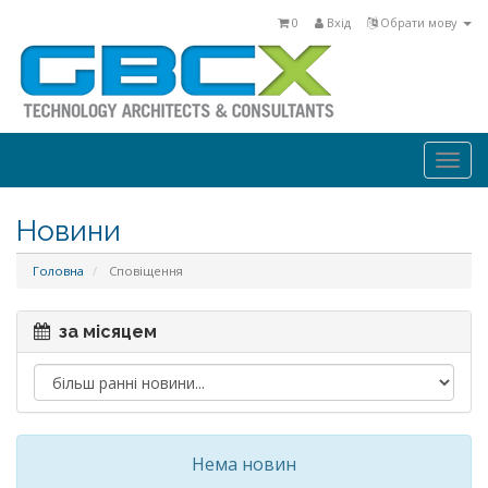
0
Вхід
Обрати мову
Togg
navi
Новини
Головна
Сповіщення
за місяцем
Нема новин